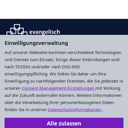
Einwilligungsverwaltung
Auf unserer Webseite kommen verschiedene Technologien
und Dienste zum Einsatz. Einige dieser Einbindungen sind
Impressum
Datenschutz
Cookie-Einstellungen
nach TDDDG und/oder nach DSG-EKD
einwilligungspflichtig. Wir bitten Sie daher um Ihre
Einwilligung zu nachfolgenden Diensten, die Sie jederzeit in
Adresse
unseren
Consent-Management-Einstellungen
mit Wirkung
auf die Zukunft widerrufen können. Weitere Informationen
Rechnungsprüfungsamt der EKHN
über die Verarbeitung Ihrer personenbezogenen Daten
Elisabethenstraße 51
finden Sie in unseren
Datenschutzinformationen
.
64283 Darmstadt
Alle zulassen
Telefon 06151 / 3635-0